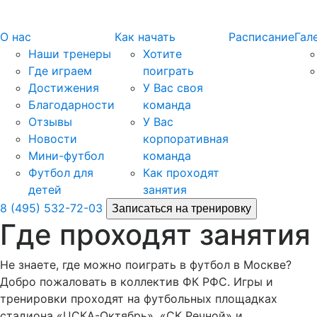
О нас
Как начать
Расписание
Гал
Наши тренеры
Хотите
Где играем
поиграть
Достижения
У Вас своя
Благодарности
команда
Отзывы
У Вас
Новости
корпоративная
Мини-футбол
команда
Футбол для
Как проходят
детей
занятия
8 (495) 532-72-03
Записаться на тренировку
Где проходят занятия
Не знаете, где можно поиграть в футбол в Москве?
Добро пожаловать в коллектив ФК РФС. Игры и
тренировки проходят на футбольных площадках
стадиона «ЦСКА-Октябрь», «СК Речной» и