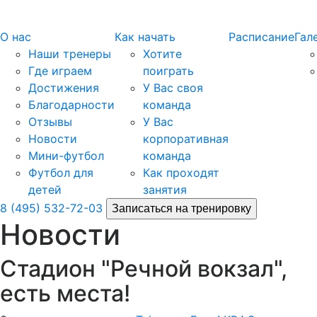
О нас
Как начать
Расписание
Гал
Наши тренеры
Хотите
Где играем
поиграть
Достижения
У Вас своя
Благодарности
команда
Отзывы
У Вас
Новости
корпоративная
Мини-футбол
команда
Футбол для
Как проходят
детей
занятия
8 (495) 532-72-03
Записаться на тренировку
Новости
Стадион "Речной вокзал",
есть места!